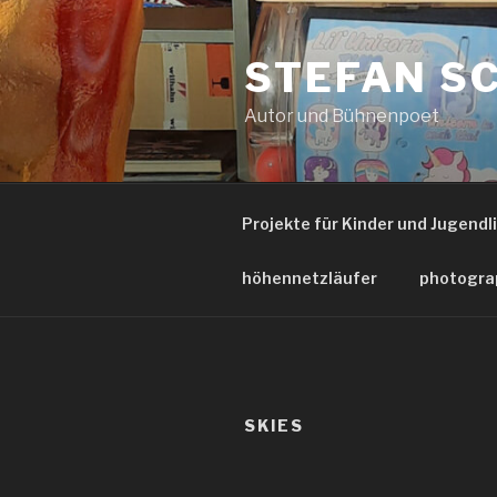
Zum
Inhalt
STEFAN S
springen
Autor und Bühnenpoet
Projekte für Kinder und Jugendl
höhennetzläufer
photogra
SKIES