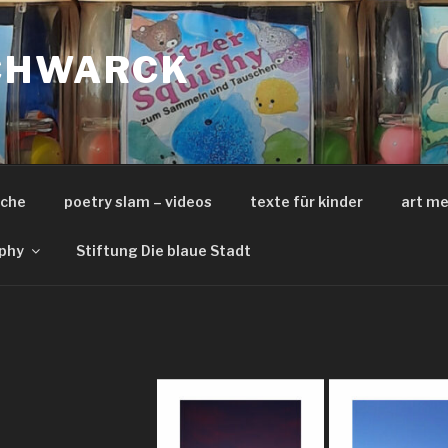
CHWARCK
iche
poetry slam – videos
texte für kinder
art me
phy
Stiftung Die blaue Stadt