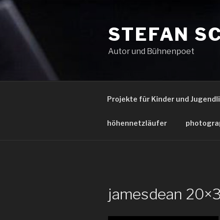
Zum
Inhalt
STEFAN S
springen
Autor und Bühnenpoet
Projekte für Kinder und Jugendl
höhennetzläufer
photogra
jamesdean 20×3