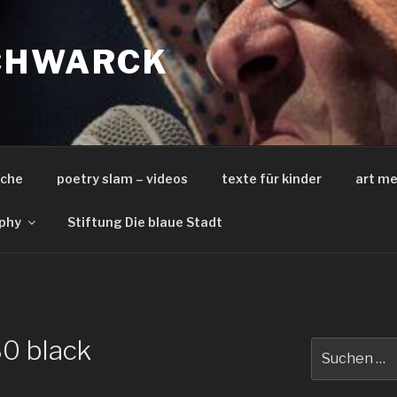
CHWARCK
iche
poetry slam – videos
texte für kinder
art me
phy
Stiftung Die blaue Stadt
0 black
Suche
nach: