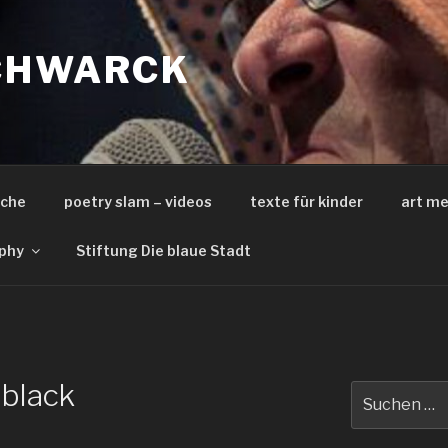
CHWARCK
iche
poetry slam – videos
texte für kinder
art me
phy
Stiftung Die blaue Stadt
black
Suche
nach: