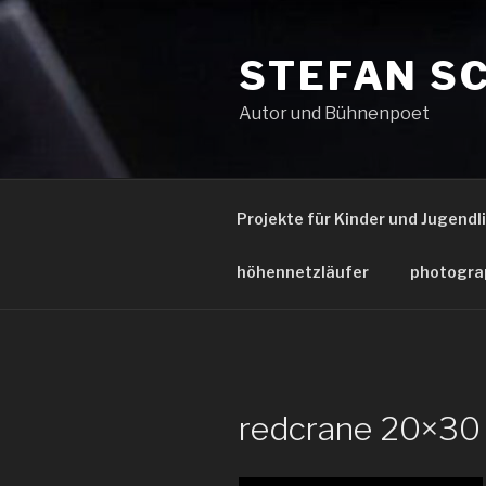
Zum
Inhalt
STEFAN S
springen
Autor und Bühnenpoet
Projekte für Kinder und Jugendl
höhennetzläufer
photogra
redcrane 20×30 