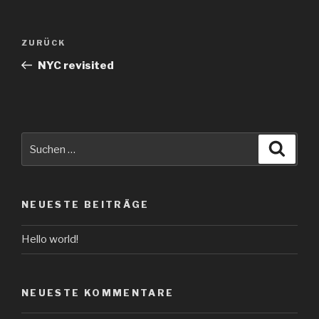
Beitragsnavigation
Vorheriger
ZURÜCK
Beitrag
NYC revisited
Suche
Suche
nach:
NEUESTE BEITRÄGE
Hello world!
NEUESTE KOMMENTARE