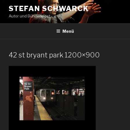
Zum
STEFAN SCHWARCK
Inhalt
Autor und Bühnenpoet
springen
Menü
42 st bryant park 1200×900