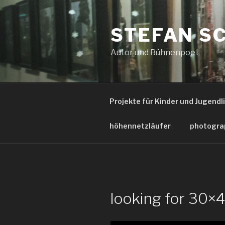
Zum
Inhalt
STEFAN S
springen
Autor und Bühnenpoet
Projekte für Kinder und Jugendl
höhennetzläufer
photogra
looking for 30×