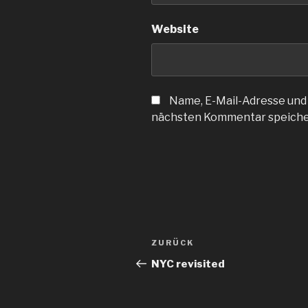
Website
Name, E-Mail-Adresse und
nächsten Kommentar speiche
Beitragsnavigation
Vorheriger
ZURÜCK
Beitrag
NYC revisited