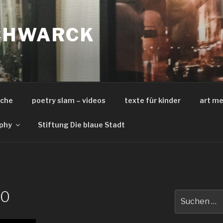
CHWARCK
iche
poetry slam – videos
texte für kinder
art me
phy
Stiftung Die blaue Stadt
40
Suche
nach: